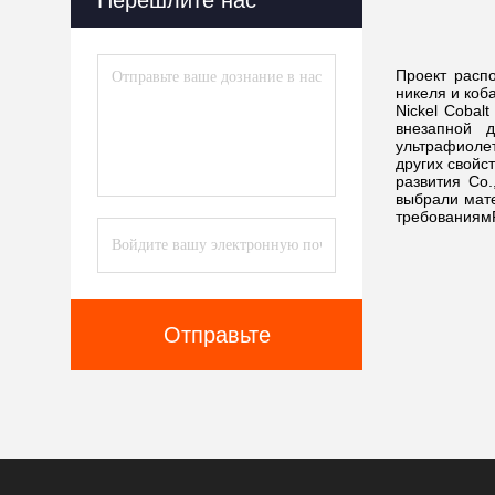
Перешлите нас
Проект расп
никеля и коб
Nickel Cobal
внезапной д
ультрафиолет
других свойс
развития Co.
выбрали мате
требованиямР
Отправьте