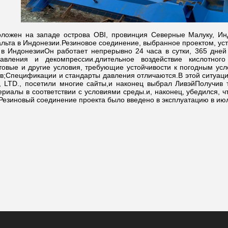
оложен на западе острова OBI, провинция Северные Малуку, Ин
альта в Индонезии.Резиновое соединение, выбранное проектом, ус
t в ИндонезииОн работает непрерывно 24 часа в сутки, 365 дней
авления и декомпрессии.длительное воздействие кислотного
овые и другие условия, требующие устойчивости к погодным усло
тв;Спецификации и стандарты давления отличаются.В этой ситуации
, LTD., посетили многие сайты,и наконец выбрал ЛивэйПолучив
риалы в соответствии с условиями среды.и, наконец, убедился, ч
езиновый соединение проекта было введено в эксплуатацию в июле