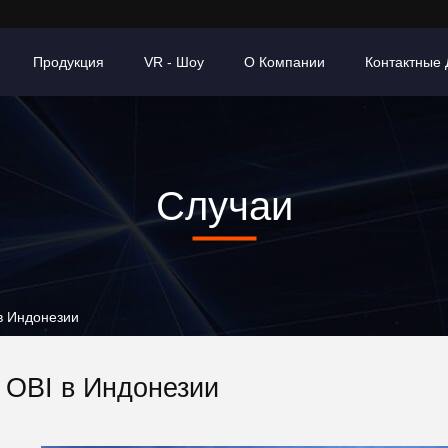
Продукция
VR - Шоу
О Компании
Контактные
Случаи
в Индонезии
 OBI в Индонезии