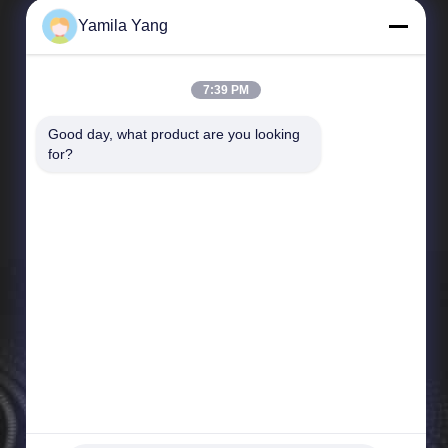
Yamila Yang
7:39 PM
Good day, what product are you looking 
Быстрые Связи
for?
Направление компании
Путешествие фабрики
Проверка качества
Новости
Карта сайта
Политика уединения