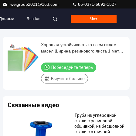
liweigroup2021@163.com
86-0371-6892-1527
 Данные
Чат
Russian
Хорошая устойчивость ко всем видам
масел Ширина резинового листа 1 метр
Отличная устойчивость Подходит для
уплотнений и прокладки
Побеседуйте теперь
Выучите больше
Связанные видео
Труба из углеродной
стали с резиновой
обшивкой, из бесшовной
стали с отличной