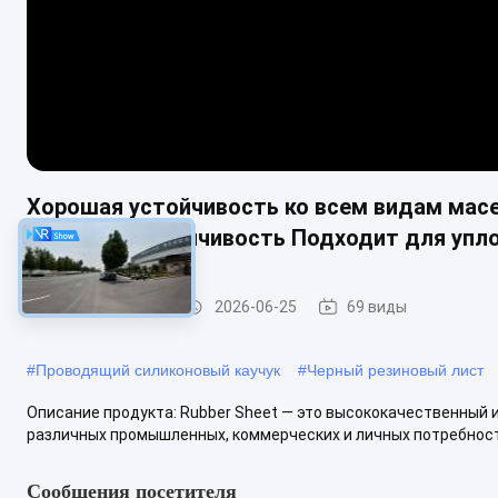
Хорошая устойчивость ко всем видам масе
Отличная устойчивость Подходит для упло
Лист из резины
2026-06-25
69 виды
#
Проводящий силиконовый каучук
#
Черный резиновый лист
Описание продукта: Rubber Sheet — это высококачественный 
различных промышленных, коммерческих и личных потребносте
Сообщения посетителя