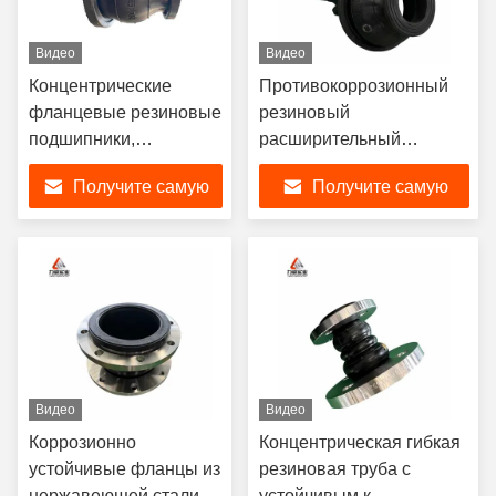
Видео
Видео
Концентрические
Противокоррозионный
фланцевые резиновые
резиновый
подшипники,
расширительный
уменьшающие
соединение с
Получите самую
Получите самую
коррозионную
свободными чертежами
стойкость
лучшую цену
лучшую цену
Видео
Видео
Коррозионно
Концентрическая гибкая
устойчивые фланцы из
резиновая труба с
нержавеющей стали
устойчивым к