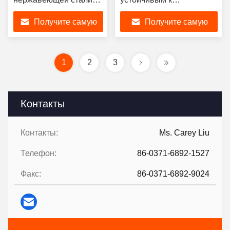
Концентрические
температуре
Получите самую
Получите самую
редукторные
сопротивлением и
резиновые соединения
устойчивым к ударам
лучшую цену
лучшую цену
для гибких труб
1
2
3
Контакты
Контакты:
Ms. Carey Liu
Телефон:
86-0371-6892-1527
Факс:
86-0371-6892-9024