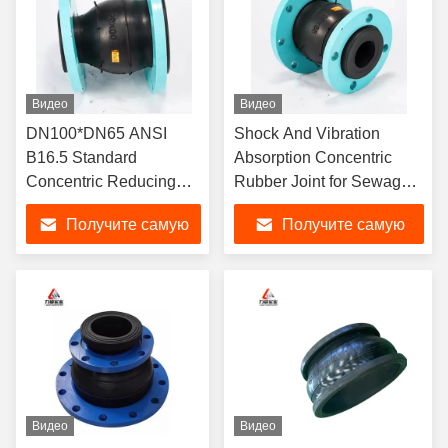
Видео
Видео
DN100*DN65 ANSI
Shock And Vibration
B16.5 Standard
Absorption Concentric
Concentric Reducing
Rubber Joint for Sewage
Rubber Joint Suitable
Treatment Plant
Получите самую
Получите самую
for Flange Connection
and Pressure 6-40bars
лучшую цену
лучшую цену
Видео
Видео