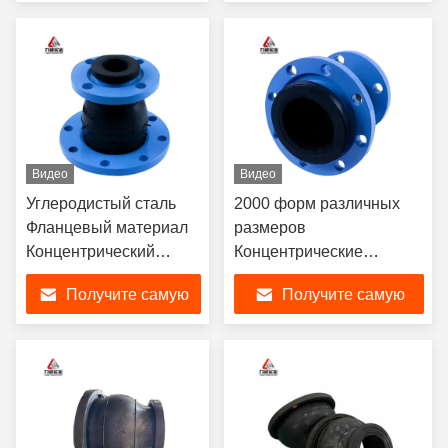
температурным
различных размеров
лучшую цену
лучшую цену
диапазоном и низким
температурным
диапазоном -15C 115C
Видео
Видео
Углеродистый сталь
2000 форм различных
Фланцевый материал
размеров
Концентрический
Концентрические
редуктор резиновый
резиновые соединения с
Получите самую
Получите самую
соединение с
горизонтальным /
коррозионной
вертикальным типом
лучшую цену
лучшую цену
стойкостью и
установки
гарантированным
снижением шума