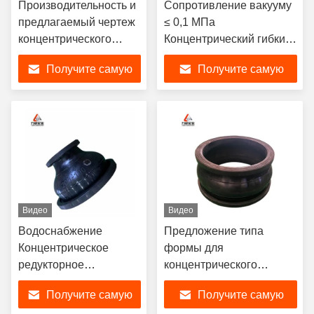
Производительность и
Сопротивление вакууму
предлагаемый чертеж
≤ 0,1 МПа
концентрического
Концентрический гибкий
резинового
соединитель для защиты
Получите самую
Получите самую
соединения с
от сточных вод
горизонтальным /
лучшую цену
лучшую цену
вертикальным типом
установки
Видео
Видео
Водоснабжение
Предложение типа
Концентрическое
формы для
редукторное
концентрического
резиновое соединение
резинового соединения
Получите самую
Получите самую
с высоким
более 2000 форм