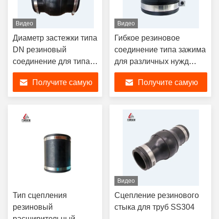
Видео
Видео
Диаметр застежки типа
Гибкое резиновое
DN резиновый
соединение типа зажима
соединение для типа 2
для различных нужд
оси и радиального
DN200
Получите самую
Получите самую
смещения
лучшую цену
лучшую цену
Видео
Тип сцепления
Сцепление резинового
резиновый
стыка для труб SS304
расширительный