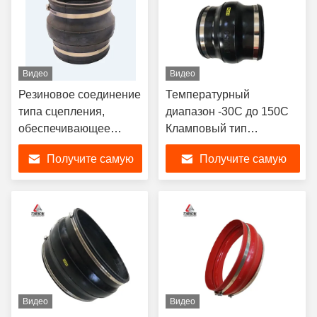
Видео
Видео
Резиновое соединение
Температурный
типа сцепления,
диапазон -30C до 150C
обеспечивающее
Кламповый тип
прочность бесшовного
резинового соединения
Получите самую
Получите самую
соединения и
для трубопроводной
поглощение вибраций
системы и поддержки
лучшую цену
лучшую цену
в системах передачи
жидкости
Видео
Видео