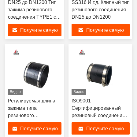
DN25 до DN1200 Тип
SS316 И т.д. Клипный тип
зажима резинового
резинового соединения
соединения TYPE1 с
DN25 до DN1200
смещением изгиба
Получите самую
Получите самую
лучшую цену
лучшую цену
Видео
Видео
Регулируемая длина
ISO9001
зажима типа
Сертифицированный
резинового
резиновый соединение
соединения для
типа зажима для
Получите самую
Получите самую
тяжелых
смещения оси и