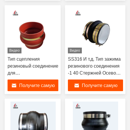
промышленных
соединения трубных
лучшую цену
лучшую цену
соединений
линий
Видео
Видео
Тип сцепления
SS316 И т.д. Тип зажима
резиновый соединение
резинового соединения
для
-1 40 Стержней Осевое
коррозионностойких
смещение Радиальное
Получите самую
Получите самую
труб длина
смещение Тип 2
настраиваемая
лучшую цену
лучшую цену