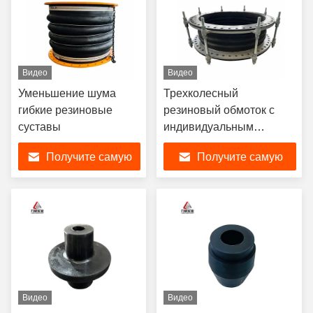
Видео
Видео
Уменьшение шума
Трехколесный
гибкие резиновые
резиновый обмоток с
суставы
индивидуальным
дизайном
Получите самую
Получите самую
лучшую цену
лучшую цену
Видео
Видео