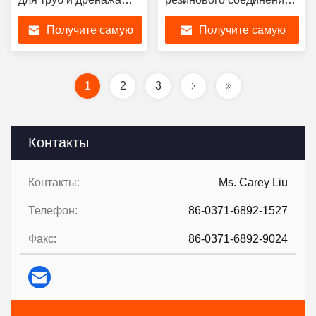
Резиновый дукбиль
тремя сферами, для
Получите самую
Получите самую
клапан идеально
удовлетворения ваших
подходит для
различных условий
лучшую цену
лучшую цену
сантехнических
работы, требований
проектов
модели размера.
1
2
3
Контакты
Контакты:
Ms. Carey Liu
Телефон:
86-0371-6892-1527
Факс:
86-0371-6892-9024