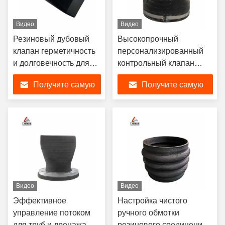
Видео
Видео
Резиновый дубовый
Высокопрочный
клапан герметичность
персонализированный
и долговечность для
контрольный клапан
всех потребностей в
Duckbill
Получите самую
Получите самую
дренаже
лучшую цену
лучшую цену
Видео
Видео
Эффективное
Настройка чистого
управление потоком
ручного обмотки
для труб и дренажа
резинового соединения с