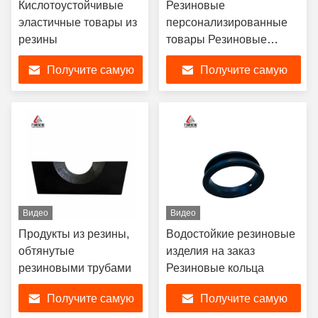
Кислотоустойчивые
Резиновые
эластичные товары из
персонализированные
резины
товары Резиновые
сосуды Уменьшение
Получите самую
Получите самую
шума
лучшую цену
лучшую цену
Видео
Видео
Продукты из резины,
Водостойкие резиновые
обтянутые
изделия на заказ
резиновыми трубами
Резиновые кольца
Получите самую
Получите самую