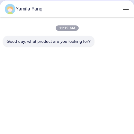
Yamila Yang
Отправьте
11:19 AM
Good day, what product are you looking for?
Henan Liwei Industry Co., Ltd.
liweigroup2021@163.com
86-0371-6892-1527
179 Zhongxin Road, Чжэнчжоу, провинция Хэнань,
Китай
Качество Китая хорошее Однокруглые гибкие резиновые