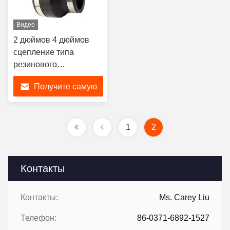
Видео
2 дюймов 4 дюймов
сцепление типа
резинового
расширения
Получите самую
соединения неопрена
для труб
лучшую цену
1
2
Контакты
Контакты:
Ms. Carey Liu
Телефон:
86-0371-6892-1527