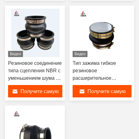
лучшую цену
лучшую цену
Видео
Видео
Резиновое соединение
Тип зажима гибкое
типа сцепления NBR с
резиновое
уменьшением шума и
расширительное
превосходными
соединение Nbr для
Получите самую
Получите самую
характеристиками
воздуха воды кислотного
уплотнения
масла
лучшую цену
лучшую цену