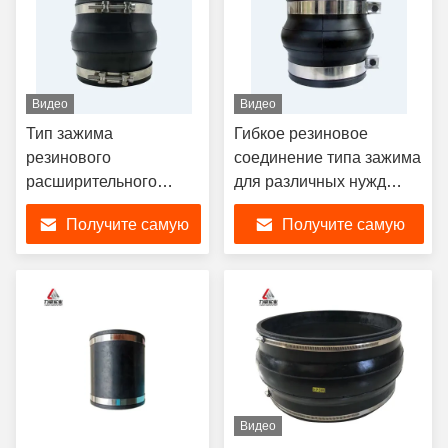
Видео
Видео
Тип зажима
Гибкое резиновое
резинового
соединение типа зажима
расширительного
для различных нужд
соединения
DN200
Получите самую
Получите самую
EPDM/NR/NBR
резинового гибкого
лучшую цену
лучшую цену
соединения Dn 150
Видео