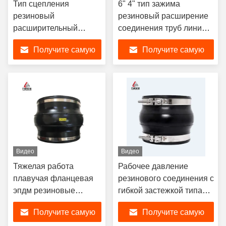
Тип сцепления
6" 4" тип зажима
резиновый
резиновый расширение
расширительный
соединения труб линии
соединение для
соединения поглощение
Получите самую
Получите самую
трубопроводов
EPDM/NBR/NR
лучшую цену
лучшую цену
рабочее давление
Видео
Видео
Тяжелая работа
Рабочее давление
плавучая фланцевая
резинового соединения с
эпдм резиновые
гибкой застежкой типа
расширительные
SS304
Получите самую
Получите самую
суставы