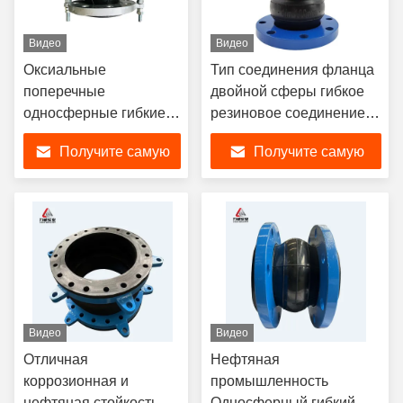
Видео
Видео
Оксиальные
Тип соединения фланца
поперечные
двойной сферы гибкое
односферные гибкие
резиновое соединение
резиновые соединения
для применения в
Получите самую
Получите самую
фланцевого
тяжелой нержавеющей
соединения
стали и т. д.
лучшую цену
лучшую цену
Видео
Видео
Отличная
Нефтяная
коррозионная и
промышленность
нефтяная стойкость
Односферный гибкий