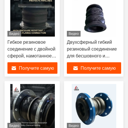
Видео
Видео
Гибкое резиновое
Двухсферный гибкий
соединение с двойной
резиновый соединение
сферой, намотанное
для бесшовного и
вручную, подходит для
соединения в тяжелых
Получите самую
Получите самую
применения в воздухе,
условиях при рабочей
долговечное
температуре -15C-80C
лучшую цену
лучшую цену
Видео
Видео