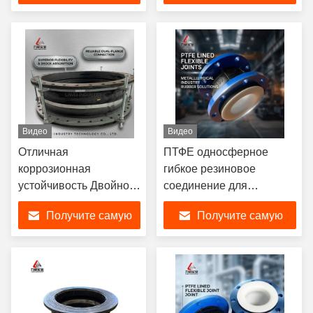
коррозионной
лучшую цену
лучшую цену
стойкостью
Видео
Видео
Отличная
ПТФЕ односферное
коррозионная
гибкое резиновое
устойчивость Двойной
соединение для
сферический гибкий
металлургической
Получите самую
Получите самую
резиновый соединение
промышленности
с возможностью
лучшую цену
лучшую цену
осевого движения