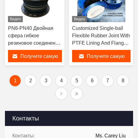
Видео
Видео
PN6-PN40 Двойная
Customized Single-ball
сфера гибкое
Flexible Rubber Joint With
резиновое соединение
PTFE Lining And Flanged
с вибрационным
Connection
Получите самую
Получите самую
поглощением без
фланца
лучшую цену
лучшую цену
1
2
3
4
5
6
7
8
Контакты
Контакты:
Ms. Carey Liu