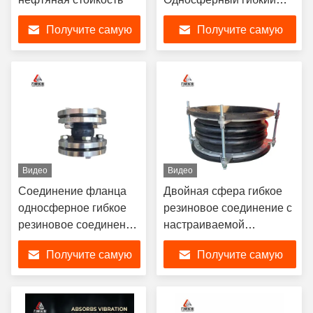
резиновый
Получите самую
Получите самую
соединительный фланц с
высокой способностью к
лучшую цену
лучшую цену
сдерживанию вибраций
Видео
Видео
Соединение фланца
Двойная сфера гибкое
односферное гибкое
резиновое соединение с
резиновое соединение
настраиваемой
с хорошей функцией
нержавеющей стали
Получите самую
Получите самую
снижения шума
фланце
лучшую цену
лучшую цену