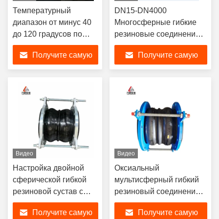
Температурный
DN15-DN4000
диапазон от минус 40
Многосферные гибкие
до 120 градусов по
резиновые соединения с
Цельсию Двойная
более чем 2000
Получите самую
Получите самую
сфера гибкий
комплектами форм
резиновый сустав
лучшую цену
лучшую цену
Долгий срок службы
OEM поддержка на
заказ
Видео
Видео
Настройка двойной
Оксиальный
сферической гибкой
мультисферный гибкий
резиновой сустав с
резиновый соединение с
поглощением
болтами и гайками
Получите самую
Получите самую
вибраций и