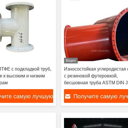
Видео
ТФЕ с подкладкой труб,
Износостойкая углеродистая 
е к высоким и низким
с резиновой футеровкой,
урам
бесшовная труба ASTM DIN J
фланец, высокотемпературна
чите самую лучшую
Получите самую лу
под давлением, DN25-DN120
цену
цену