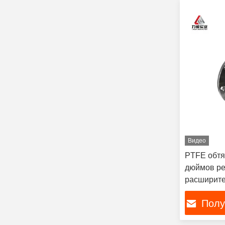
Видео
PTFE обтя
дюймов р
расширите
труб
Полу