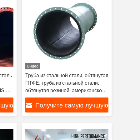
Видео
сталь
Труба из стальной стали, обтянутая
ПТФЕ, труба из стальной стали,
IS,
обтянутая резиной, американского
я,
стандарта
чшую
Получите самую лучшую
0
цену