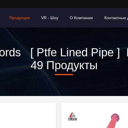
Продукция
VR - Шоу
О Компании
Контактные
rds [ Ptfe Lined Pipe ]
49 Продукты