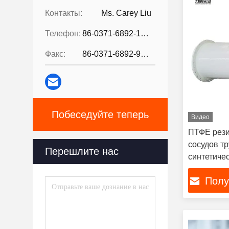
Контакты:
Ms. Carey Liu
Телефон:
86-0371-6892-1527
Факс:
86-0371-6892-9024
Побеседуйте теперь
Видео
ПТФЕ рези
сосудов т
Перешлите нас
синтетиче
Полу