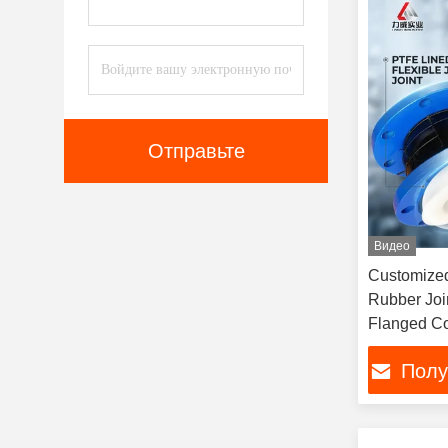
Отправьте
Видео
Customized
Rubber Joi
Flanged C
Полу