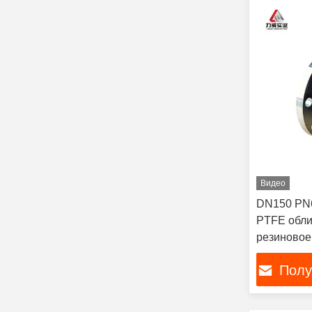
Видео
DN150 PN
PTFE обли
резиновое
соединен
Полу