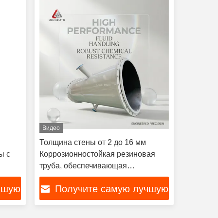
Видео
Толщина стены от 2 до 16 мм
ы с
Коррозионностойкая резиновая
труба, обеспечивающая
долговечность в применении для
чшую
Получите самую лучшую
транспортировки нефти и газа
цену