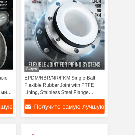
Видео
ные
EPDM/NBR/NR/FKM Single-Ball
Flexible Rubber Joint with PTFE
ный
Lining, Stainless Steel Flange
с 150
Connection, Suitable for Pressure
чшую
Получите самую лучшую
Applications in Construction Projects
цену