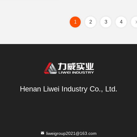
цену
1
2
3
4
Henan Liwei Industry Co., Ltd.
liweigroup2021@163.com