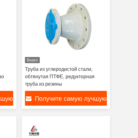
Видео
Труба из углеродистой стали,
но
обтянутая ПТФЕ, редукторная
труба из резины
чшую
Получите самую лучшую
цену