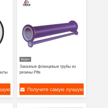
Видео
Заказные фланцевые трубы из
ахты
резины Ptfe
чшую
Получите самую лучшую
цену