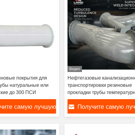
Видео
новые покрытия для
Нефтегазовые канализацион
рубы натуральные или
транспортировки резиновые
ские до 300 ПСИ
прокладки трубы температур
диапазон от минус 50 до плю
чите самую лучшую
Получите самую лу
градусов по запросу клиента
цену
цену