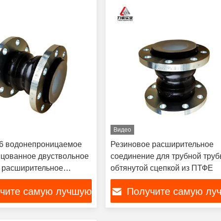
Видео
6 водонепроницаемое
Резиновое расширительное
цованное двуствольное
соединение для трубной труб
 расширительное
обтянутой сцепкой из ПТФЕ
ие
чите самую лучшую
Получите самую лу
цену
цену