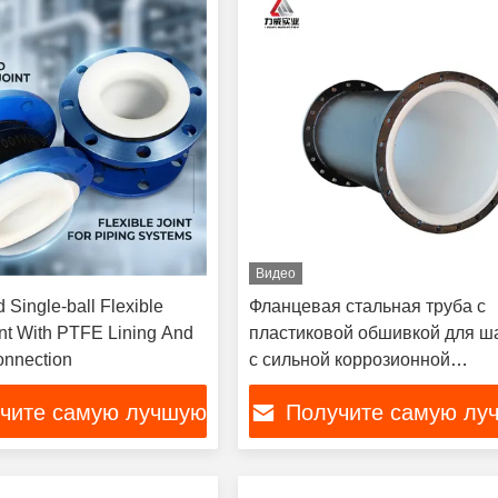
Видео
 Single-ball Flexible
Фланцевая стальная труба с
nt With PTFE Lining And
пластиковой обшивкой для ш
onnection
с сильной коррозионной
стойкостью
чите самую лучшую
Получите самую лу
цену
цену