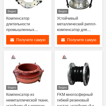
Видео
Видео
Компенсатор
Устойчивый
длительности
металлический риппл-
промышленных
компенсатор для
металлов для
коррозионной
Получите самую
Получите самую
расширения и
устойчивости
сокращения труб
лучшую цену
лучшую цену
Видео
Видео
Компенсатор из
FKM многосферный
неметаллической ткани,
гибкий резиновый
устойчивый к коррозии,
сустав, устойчивый к