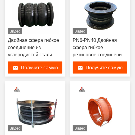
Видео
Видео
Двойная сфера гибкое
PN6-PN40 Двойная
соединение из
сфера гибкое
углеродистой стали
резиновое соединение
PN6-PN40 с
с вибрационным
Получите самую
Получите самую
коррозионной
поглощением без
стойкостью
фланца
лучшую цену
лучшую цену
Видео
Видео