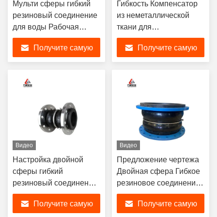
Мульти сферы гибкий
Гибкость Компенсатор
резиновый соединение
из неметаллической
для воды Рабочая
ткани для
температура -15C-80C
промышленных газов и
Получите самую
Получите самую
-30C-150C по
жидкостей
доступным ценам
лучшую цену
лучшую цену
Видео
Видео
Настройка двойной
Предложение чертежа
сферы гибкий
Двойная сфера Гибкое
резиновый соединение
резиновое соединение
с углеродной стали
с уменьшением шума и
Получите самую
Получите самую
оцинкованный
настройкой