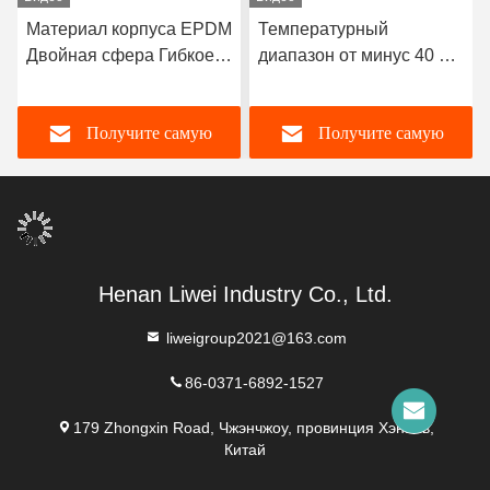
Материал корпуса EPDM
Температурный
Двойная сфера Гибкое
диапазон от минус 40 до
резиновое соединение,
120 градусов по
разработанное с
Цельсию Двойная сфера
Получите самую
Получите самую
фланцевыми концами,
гибкий резиновый сустав
обеспечивающими
Долгий срок службы
герметичность и гибкость
OEM поддержка на заказ
лучшую цену
лучшую цену
в транспортных
системах жидкости
Henan Liwei Industry Co., Ltd.
liweigroup2021@163.com
86-0371-6892-1527
179 Zhongxin Road, Чжэнчжоу, провинция Хэнань,
Китай