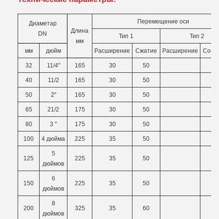
Перемещение оси
Ди
аметар
Длина
DN
Тип 1
Тип 2
мм
мм
дюйм
Расширение
Сжатие
Расширение
Собр
32
11/4"
165
30
50
40
11/2
165
30
50
50
2"
165
30
50
65
21/2
175
30
50
80
3 "
175
30
50
100
4 дюйма
225
35
50
5
125
225
35
50
дюймов
6
150
225
35
50
дюймов
8
200
325
35
60
дюймов