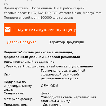
в о
Время доставки: После оплаты 15-30 рабочих дней
Условия оплаты: L/C, D/A, D/P, T/T, Western Union, MoneyGram
Поставка способности: 100000 штук в месяц
Получите самую лучшую цену
Детали Продукта
Характер Продукции
Выделить:
литые резиновые мельницы
,
формованный двойной шаровой резиновый
расширительный соединение
,
Резиновый расширительный сустав с уплотнением
Граничная стержня двойной
Имя:
сферической резиновой
расширительной сустав
Поддержка по
индивидуальному
OEM, ODM
заказу:
Соединение:
фланц
Углеродистая сталь, нержавеющая
Материал фланца:
сталь 304 316 и т.д.
Производитель:
- Да, конечно.