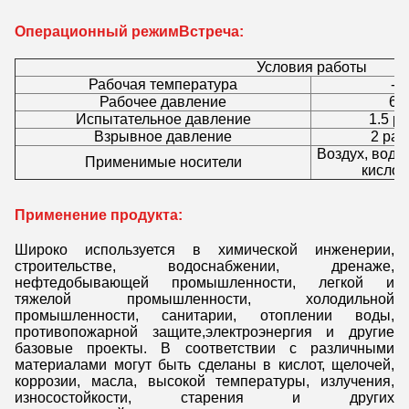
Операционный режим
Встреча:
Условия работы
Рабочая температура
-1
Рабочее давление
6-
Испытательное давление
1.5 р
Взрывное давление
2 раз
Воздух, вода
Применимые носители
кислота
Применение продукта:
Широко используется в химической инженерии,
строительстве, водоснабжении, дренаже,
нефтедобывающей промышленности, легкой и
тяжелой промышленности, холодильной
промышленности, санитарии, отоплении воды,
противопожарной защите,электроэнергия и другие
базовые проекты. В соответствии с различными
материалами могут быть сделаны в кислот, щелочей,
коррозии, масла, высокой температуры, излучения,
износостойкости, старения и других