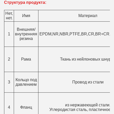
Структура продукта:
Нет,
Имя
Материал
нет.
Внешняя/
1
внутренняя
EPDM,NR,NBR,PTFE,BR,CR,BR+CR,FK
резина
2
Рама
Ткань из нейлоновых шнуро
Кольцо под
3
Провод из стали
давлением
из нержавеющей стали,
4
Фланц
Углеродистая сталь, пластичное 