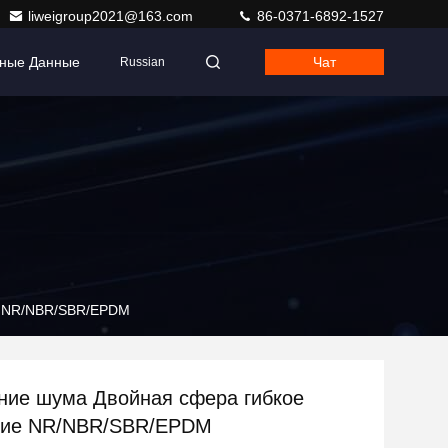
liweigroup2021@163.com
86-0371-6892-1527
тные Данные
Чат
Russian
е NR/NBR/SBR/EPDM
ие шума Двойная сфера гибкое
ние NR/NBR/SBR/EPDM