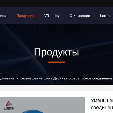
ница
Продукция
VR - Шоу
О Компании
Контак
Продукты
единение
>
Уменьшение шума Двойная сфера гибкое соединени
Уменьшен
соедине