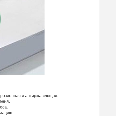
ррозионная и антиржавеющая.
ения.
оса.
мацию.