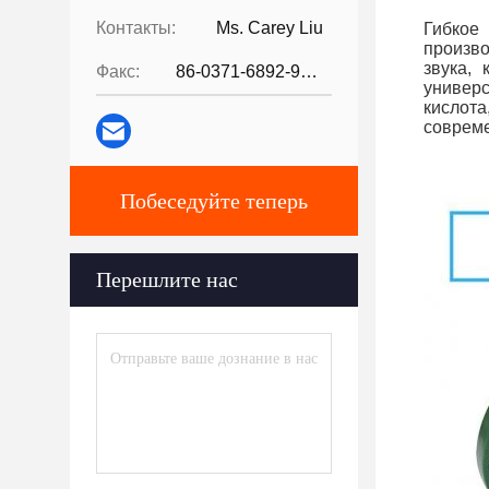
Контакты:
Ms. Carey Liu
Гибкое
произв
звука,
Факс:
86-0371-6892-9024
универс
кислота
совреме
Побеседуйте теперь
Перешлите нас