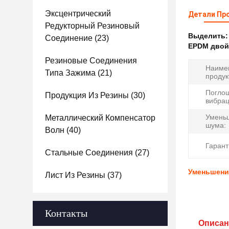
Эксцентрический
Детали Пр
Редукторный Резиновый
Выделить
Соединение
(23)
EPDM двой
Резиновые Соединения
Наиме
Типа Зажима
(21)
продук
Погло
Продукция Из Резины
(30)
вибрац
Умень
Металлический Компенсатор
шума:
Волн
(40)
Гарант
Стальные Соединения
(27)
Уменьшени
Лист Из Резины
(37)
Контакты
Описан