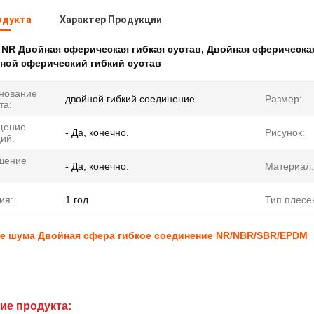
одукта
Характер Продукции
:
NR Двойная сферическая гибкая сустав
,
Двойная сферическая
ной сферический гибкий сустав
нование
двойной гибкий соединение
Размер:
та:
щение
- Да, конечно.
Рисунок:
ий:
шение
- Да, конечно.
Материал:
ия:
1 год
Тип плесе
е шума Двойная сфера гибкое соединение NR/NBR/SBR/EPDM
ие продукта: