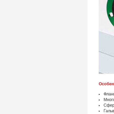
Особен
Флан
Мног
Сфера
Галь