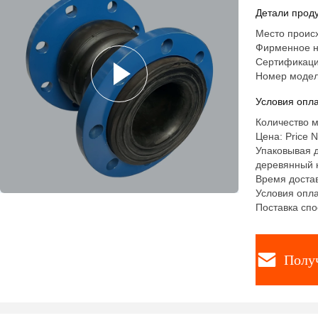
Детали проду
Место происх
Фирменное н
Сертификация
Номер модел
Условия опла
Количество м
Цена: Price N
Упаковывая д
деревянный к
Время достав
Условия опла
Поставка спо
Полу