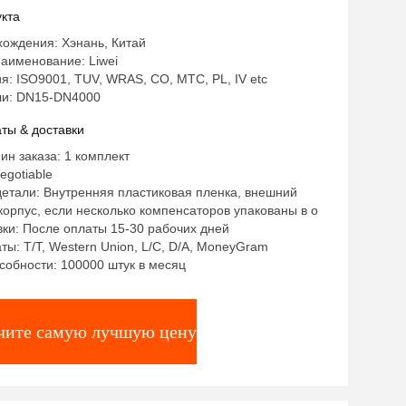
кта
ождения: Хэнань, Китай
аименование: Liwei
: ISO9001, TUV, WRAS, CO, MTC, PL, IV etc
и: DN15-DN4000
ты & доставки
ин заказа: 1 комплект
egotiable
етали: Внутренняя пластиковая пленка, внешний
орпус, если несколько компенсаторов упакованы в о
ки: После оплаты 15-30 рабочих дней
ты: T/T, Western Union, L/C, D/A, MoneyGram
собности: 100000 штук в месяц
чите самую лучшую цену