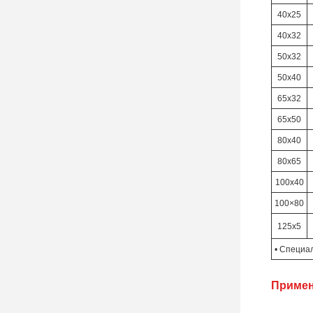
40х25
40х32
50х32
50х40
65х32
65х50
80х40
80х65
100х40
100×80
125х5
• Специа
Примен