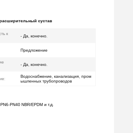
расширительный сустав
ть к
- Да, конечно.
Предложение
ие
- Да, конечно.
Водоснабжение, канализация, пром
ие:
ышленных трубопроводов
 PN6-PN40 NBR/EPDM и т.д.