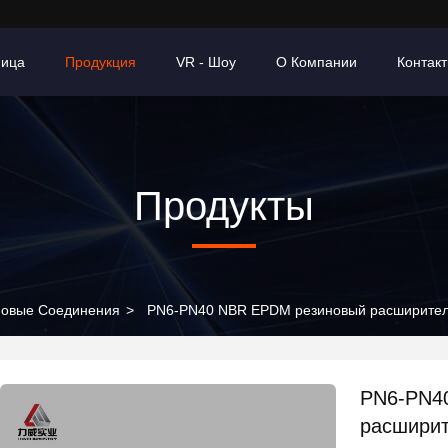
ница
Продукция
VR - Шоу
О Компании
Контак
Продукты
новые Соединения
>
PN6-PN40 NBR EPDM резиновый расширител
PN6-PN4
расширит