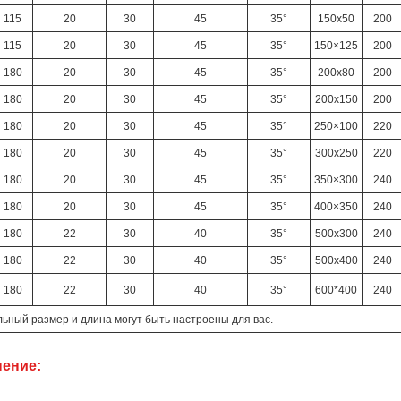
115
20
30
45
35°
150х50
200
115
20
30
45
35°
150×125
200
180
20
30
45
35°
200х80
200
180
20
30
45
35°
200х150
200
180
20
30
45
35°
250×100
220
180
20
30
45
35°
300х250
220
180
20
30
45
35°
350×300
240
180
20
30
45
35°
400×350
240
180
22
30
40
35°
500х300
240
180
22
30
40
35°
500х400
240
180
22
30
40
35°
600*400
240
льный размер и длина могут быть настроены для вас.
ение: