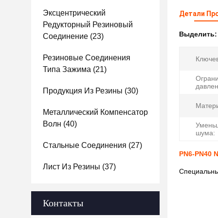
Эксцентрический
Детали Пр
Редукторный Резиновый
Выделить
Соединение
(23)
Резиновые Соединения
Ключев
Типа Зажима
(21)
Огран
давлен
Продукция Из Резины
(30)
Матер
Металлический Компенсатор
Волн
(40)
Умень
шума:
Стальные Соединения
(27)
PN6-PN40 
Лист Из Резины
(37)
Специальны
Контакты