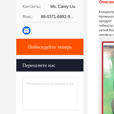
Описан
Контакты:
Ms. Carey Liu
Концент
промышл
Факс:
86-0371-6892-9024
продукт
гибкос
сетей.
Ко
скелета 
Побеседуйте теперь
Перешлите нас