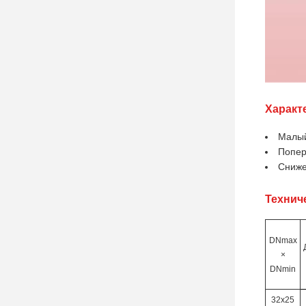
Характ
Малый
Попер
Сниже
Технич
DNmax
×
DNmin
32х25