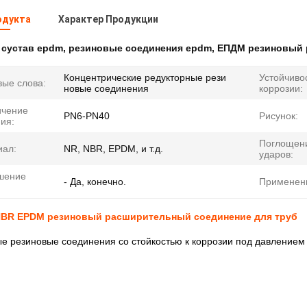
одукта
Характер Продукции
:
сустав epdm
,
резиновые соединения epdm
,
ЕПДМ резиновый 
Концентрические редукторные рези
Устойчивос
ые слова:
новые соединения
коррозии:
ичение
PN6-PN40
Рисунок:
ия:
Поглощен
иал:
NR, NBR, EPDM, и т.д.
ударов:
шение
- Да, конечно.
Применен
NBR EPDM резиновый расширительный соединение для труб
е резиновые соединения со стойкостью к коррозии под давлением