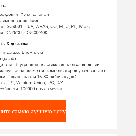
кта
ождения: Хэнань, Китай
аименование: liwei
: ISO9001, TUV, WRAS, CO, MTC, PL, IV etc
и: DN25*32~DN600*400
ты & доставки
ин заказа: 1 комплект
egotiable
етали: Внутренняя пластиковая пленка, внешний
орпус, если несколько компенсаторов упакованы в о
ки: После оплаты 15-30 рабочих дней
ы: T/T, Western Union, L/C, D/A,
собности: 100000 штук в месяц
чите самую лучшую цену