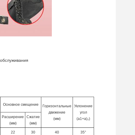
и обслуживания
Основное смещение
Горизонтальные
Уклонение
движение
угол
Расширение
Сжатие
(мм)
(a1+a)
₂
)
(мм)
(мм)
22
30
40
35°