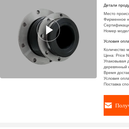
Детали проду
Место происх
Фирменное н
Сертификация
Номер модел
Условия опла
Количество м
Цена: Price N
Упаковывая д
деревянный к
Время достав
Условия оплат
Поставка спо
Полу