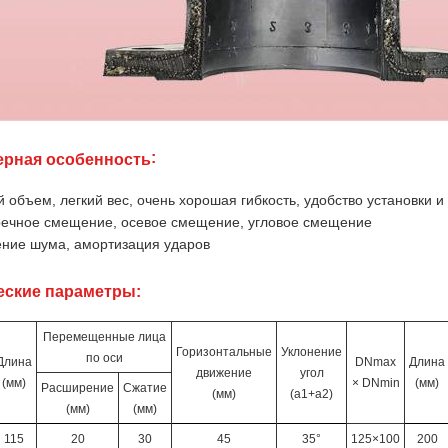
:
ерная особенность
 объем, легкий вес, очень хорошая гибкость, удобство установки 
ечное смещение, осевое смещение, угловое смещение
ние шума, амортизация ударов
еские параметры:
Перемещенные лица
Горизонтальные
Уклонение
по оси
Длина
DNmax
Длина
движение
угол
(мм)
× DNmin
(мм)
Расширение
Сжатие
(мм)
(a1+a2)
(мм)
(мм)
115
20
30
45
35°
125×100
200