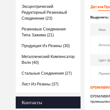
Эксцентрический
Детали Пр
Редукторный Резиновый
Выделить
Соединение
(23)
Резиновые Соединения
Имя:
Типа Зажима
(21)
Исполь
Продукция Из Резины
(30)
Металлический Компенсатор
Цвет ф
Волн
(40)
Стальные Соединения
(27)
Приме
Лист Из Резины
(37)
EPDM/NBR/
EPDM/NBR/N
промышлен
Контакты