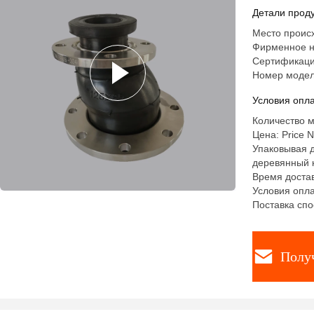
Детали проду
Место происх
Фирменное н
Сертификация
Номер моде
Условия опла
Количество м
Цена: Price N
Упаковывая д
деревянный к
Время достав
Условия опла
Поставка спо
Полу