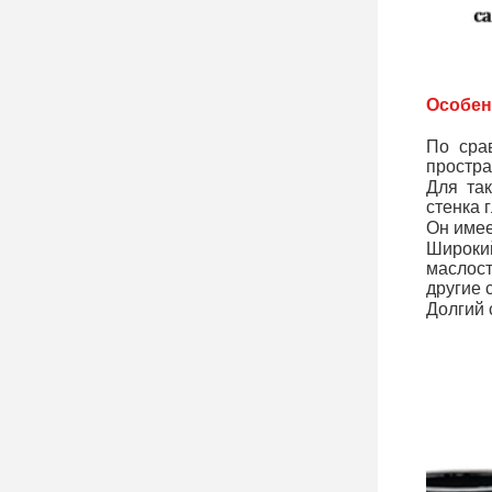
Особен
По сра
простра
Для та
стенка 
Он имее
Широкий
маслост
другие 
Долгий 