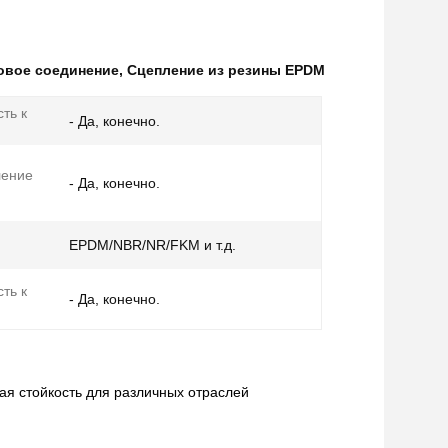
овое соединение
,
Сцепление из резины EPDM
ть к
- Да, конечно.
ление
- Да, конечно.
EPDM/NBR/NR/FKM и т.д.
ть к
- Да, конечно.
я стойкость для различных отраслей