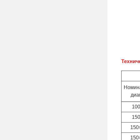
Технич
Номин
диа
10
15
150
150