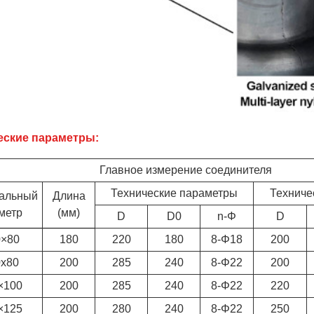
еские параметры:
Главное измерение соединителя
Технические параметры
Техниче
альный
Длина
метр
(мм)
D
D0
n-Φ
D
0×80
180
220
180
8-Φ18
200
0х80
200
285
240
8-Φ22
200
×100
200
285
240
8-Φ22
220
×125
200
280
240
8-Φ22
250