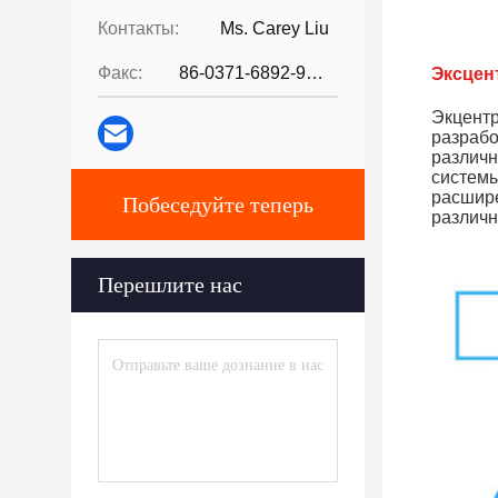
Контакты:
Ms. Carey Liu
Факс:
86-0371-6892-9024
Эксцен
Экцентр
разрабо
различ
системы
расшир
Побеседуйте теперь
различн
Перешлите нас