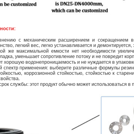
ности:
внению с механическим расширением и сокращением ви
нство, легкий вес, легко устанавливается и демонтируется, 
кой же максимальной емкости нет необходимости увелич
гладка, уменьшает сопротивление потоку и не повредит корп
т хорошую водонепроницаемость и не нуждается в упаковке
 спектр применения: выберите различные формулы резины,
ойкостью, коррозионной стойкостью, стойкостью к старени
свойства.
срок службы: этот продукт обычно может использоваться в 