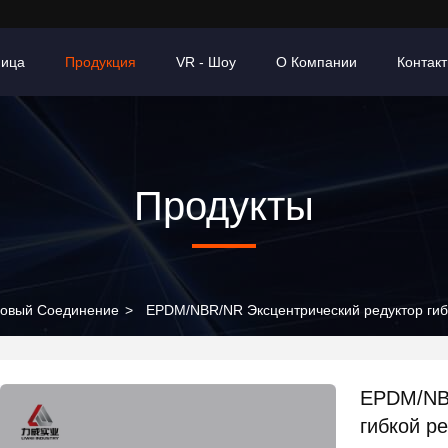
ница
Продукция
VR - Шоу
О Компании
Контак
Продукты
новый Соединение
>
EPDM/NBR/NR Эксцентрический редуктор гиб
EPDM/NBR
гибкой р