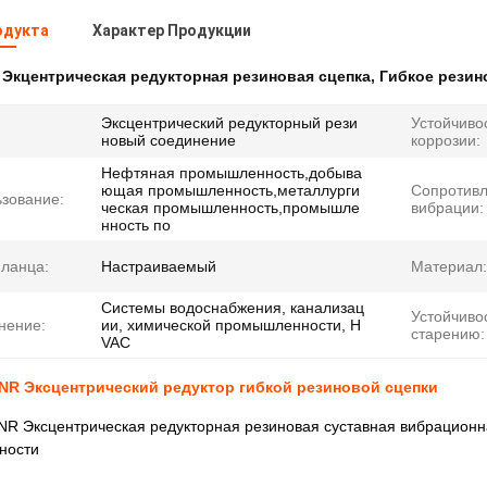
одукта
Характер Продукции
:
Экцентрическая редукторная резиновая сцепка
,
Гибкое резин
Эксцентрический редукторный рези
Устойчивос
новый соединение
коррозии:
Нефтяная промышленность,добыва
ющая промышленность,металлурги
Сопротив
зование:
ческая промышленность,промышле
вибрации:
нность по
ланца:
Настраиваемый
Материал:
Системы водоснабжения, канализац
Устойчивос
нение:
ии, химической промышленности, H
старению:
VAC
NR Эксцентрический редуктор гибкой резиновой сцепки
R Эксцентрическая редукторная резиновая суставная вибрационна
ности