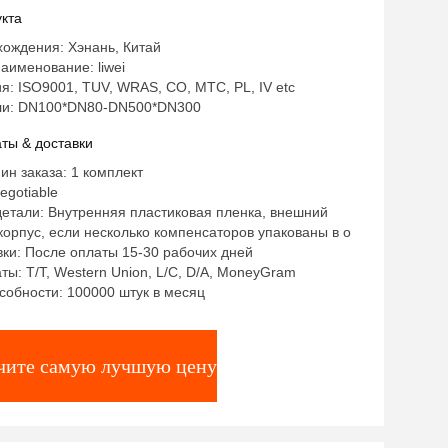
кта
ождения: Хэнань, Китай
аименование: liwei
: ISO9001, TUV, WRAS, CO, MTC, PL, IV etc
ли: DN100*DN80-DN500*DN300
ты & доставки
ин заказа: 1 комплект
egotiable
етали: Внутренняя пластиковая пленка, внешний
орпус, если несколько компенсаторов упакованы в о
ки: После оплаты 15-30 рабочих дней
ты: T/T, Western Union, L/C, D/A, MoneyGram
собности: 100000 штук в месяц
чите самую лучшую цену