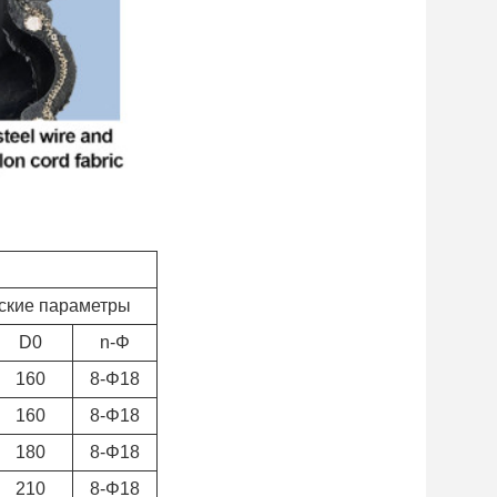
ские параметры
D0
n-Φ
160
8-Φ18
160
8-Φ18
180
8-Φ18
210
8-Φ18