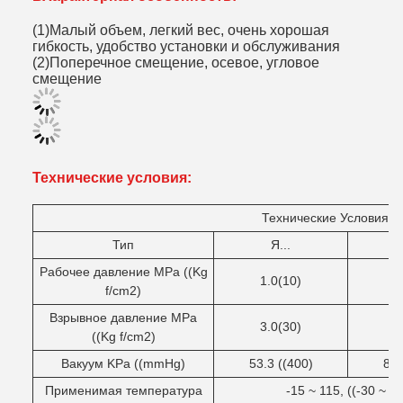
(1)Малый объем, легкий вес, очень хорошая
гибкость, удобство установки и обслуживания
(2)Поперечное смещение, осевое, угловое
смещение
Технические условия:
Технические
Условия
Тип
Я...
Рабочее давление MPa ((Kg
1.0(10)
1
f/cm2)
Взрывное давление MPa
3.0(30)
4.
((Kg f/cm2)
Вакуум KPa ((mmHg)
53.3 ((400)
86.
Применимая температура
-15 ~ 115, ((-30 ~ 