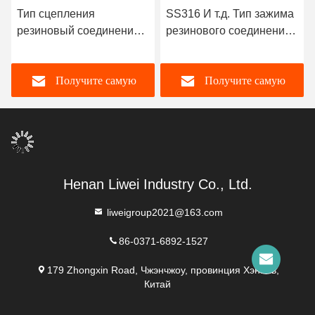
Тип сцепления
SS316 И т.д. Тип зажима
резиновый соединение
резинового соединения
для коррозионностойких
-1 40 Стержней Осевое
труб длина
смещение Радиальное
Получите самую
Получите самую
настраиваемая
смещение Тип 2
лучшую цену
лучшую цену
Henan Liwei Industry Co., Ltd.
liweigroup2021@163.com
86-0371-6892-1527
179 Zhongxin Road, Чжэнчжоу, провинция Хэнань,
Китай