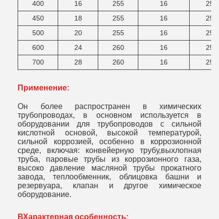
400
16
255
16
25
450
18
255
16
25
500
20
255
16
25
600
24
260
16
25
700
28
260
16
25
Применение:
Он более распространен в химических
трубопроводах, в основном используется в
оборудовании для трубопроводов с сильной
кислотной основой, высокой температурой,
сильной коррозией, особенно в коррозионной
среде, включая: конвейерную трубу,выхлопная
труба, паровые трубы из коррозионного газа,
высоко давление масляной трубы прокатного
завода, теплообменник, облицовка башни и
резервуара, клапан и другое химическое
оборудование.
В
Характерная особенность
: