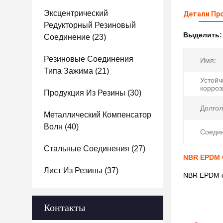
Эксцентрический
Детали Пр
Редукторный Резиновый
Выделить
Соединение
(23)
Резиновые Соединения
Имя:
Типа Зажима
(21)
Устойч
корроз
Продукция Из Резины
(30)
Долгол
Металлический Компенсатор
Волн
(40)
Соеди
Стальные Соединения
(27)
NBR EPDM 
Лист Из Резины
(37)
NBR EPDM с
Контакты