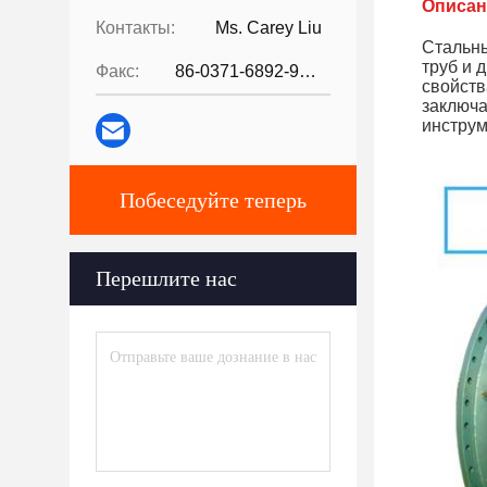
Описан
Контакты:
Ms. Carey Liu
Стальны
труб и 
Факс:
86-0371-6892-9024
свойств
заключа
инструм
Побеседуйте теперь
Перешлите нас