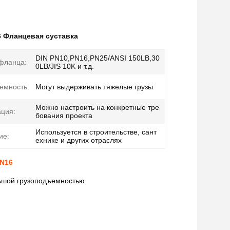
 Фланцевая суставка
DIN PN10,PN16,PN25/ANSI 150LB,30
фланца:
0LB/JIS 10K и т.д.
емность:
Могут выдерживать тяжелые грузы
Можно настроить на конкретные тре
ция:
бования проекта
Используется в строительстве, сант
ие:
ехнике и других отраслях
PN16
ьшой грузоподъемностью