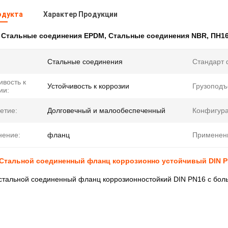
одукта
Характер Продукции
:
Стальные соединения EPDM
,
Стальные соединения NBR
,
ПН16
Стальные соединения
Стандарт 
ивость к
Устойчивость к коррозии
Грузоподъ
ии:
етие:
Долговечный и малообеспеченный
Конфигура
нение:
фланц
Применен
Стальной соединенный фланц коррозионно устойчивый DIN 
тальной соединенный фланц коррозионностойкий DIN PN16 с бол