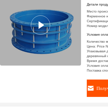
Детали проду
Место происх
Фирменное н
Сертификация
Номер модел
Условия опла
Количество м
Цена: Price N
Упаковывая д
деревянный к
Время достав
Условия опла
Поставка спо
Полу