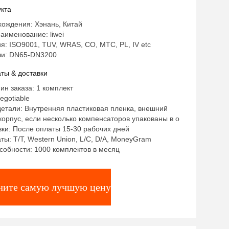
кта
ождения: Хэнань, Китай
аименование: liwei
: ISO9001, TUV, WRAS, CO, MTC, PL, IV etc
и: DN65-DN3200
ты & доставки
ин заказа: 1 комплект
egotiable
етали: Внутренняя пластиковая пленка, внешний
орпус, если несколько компенсаторов упакованы в о
ки: После оплаты 15-30 рабочих дней
ты: T/T, Western Union, L/C, D/A, MoneyGram
собности: 1000 комплектов в месяц
чите самую лучшую цену