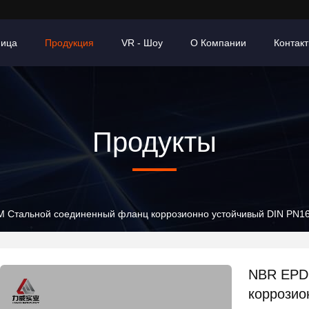
ница
Продукция
VR - Шоу
О Компании
Контак
Продукты
 Стальной соединенный фланц коррозионно устойчивый DIN PN1
NBR EPD
коррозио