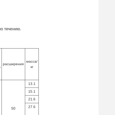
по течению.
о
масса/
расширения
а
кг
13.1
15.1
21.6
27.6
50