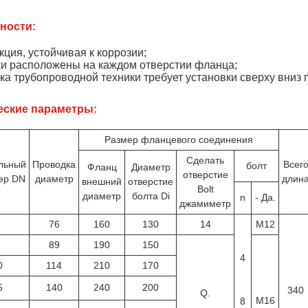
ности:
кция, устойчивая к коррозии;
и расположены на каждом отверстии фланца;
ка трубопроводной техники требует установки сверху вниз 
еские параметры:
Размер фланцевого соединения
Сделать
льный
Проводка
Всег
болт
Фланц
Диаметр
отверстие
ер DN
диаметр
длин
внешний
отверстие
Bolt
диаметр
болта Di
n
- Да.
джамиметр
76
160
130
14
M12
89
190
150
4
0
114
210
170
5
140
240
200
340
Q.
М16
8