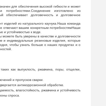
значен для обеспечения высокой гибкости и может
 потребностями.Соединение изготовлено из
ый обеспечивает долговечность и долговечное
нт изделий из натурального каучука.Наша команда
орые отвечают вашим конкретным потребностямНаши
ю и устойчивостью к воде.
ы можете быть уверены в качестве и долговечности
ые и индивидуальные резиновые изделия, которые
одня, чтобы узнать больше о наших продуктах и о
ностей.
аких как выпуклость, ржавчина, поры, отщелки,
ючений и пропусков сварки.
двергается антикоррозионной обработке.
аемость, влагостойкость, ржавчина и устойчивость
роны спроса.