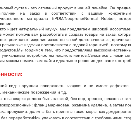
новый сустав - это отличный продукт в нашей линейке. Он предна
ыполнен на заказ в соответствии с вашими конкретными
ачественного материала EPDM/Neoprene/Normal Rubber, котор
вание..
 кто ищет натуральный каучук, мы предлагаем широкий ассортиме
в может помочь вам разработать и создать товары на заказ, кот
ные резиновые изделия известны своей долговечностью, прочность
 резиновые изделия поставляются с годовой гарантией, поэтому в
родуктов.Мы гордимся тем, что предоставляем высококачественн
 уникальным потребностям наших клиентов.Свяжитесь с нами сег
 мы можем помочь вам найти идеальное решение для ваших потреб
нности:
ний вид: наружная поверхность гладкая и не имеет дефектов, т
 механические повреждения и т.д.
а: шва сварки должна быть плоской, без пор, трещин, шлаковых вкл
вокоррозионный: фланц маринован, ржавчина удалена, а затем по
вка продукции: должны быть приняты такие меры, как дождепрониц
.без переработкиИли упаковать в соответствии с требованиями сто