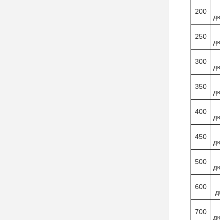
200
д
250
д
300
д
350
д
400
д
450
д
500
д
600
д
700
д