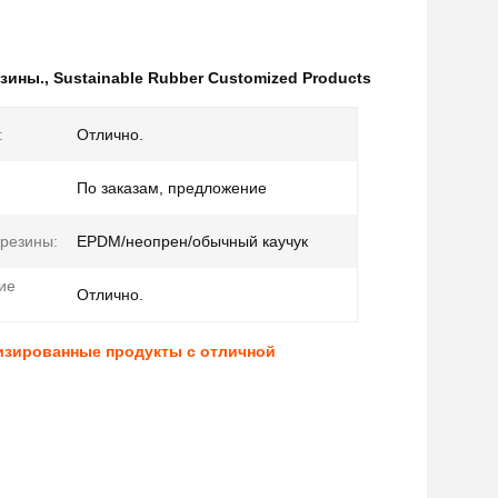
езины.
,
Sustainable Rubber Customized Products
:
Отлично.
По заказам, предложение
резины:
EPDM/неопрен/обычный каучук
ие
Отлично.
изированные продукты с отличной