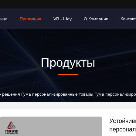
ница
Продукция
VR - Шоу
О Компании
Контак
Продукты
е решения Гума персонализированные товары Гума персонализиро
Устойчив
персонал