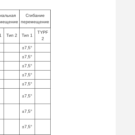
иальная
Сгибание
емещение
перемещение
TYPF
1
Тип 2
Тип 1
2
±7,5°
±7,5°
±7,5°
±7,5°
±7,5°
±7,5°
±7,5°
±7,5°