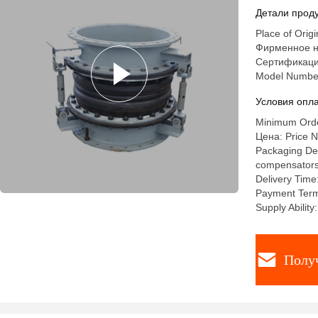
персонал
Детали проду
долговеч
Place of Orig
Фирменное н
Сертификация
Model Numbe
Условия опла
Minimum Order
Цена: Price N
Packaging Deta
compensators a
Delivery Time
Payment Terms
Supply Abilit
Полу