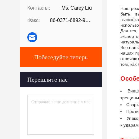
Контакты:
Ms. Carey Liu
Наш рези
быть в
высокок
Факс:
86-0371-6892-9024
использо
Для тех,
эксперто
натураль
Все наши
наших п
Побеседуйте теперь
отвечают
том, как
Особе
Перешлите нас
Внеш
трещины,
Сварк
Проти
Упако
к ударам