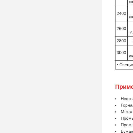
д
2400
д
2600
д
2800
3000
д
• Специ
Приме
Нефтя
Горна
Метал
Промы
Промы
Бумаж