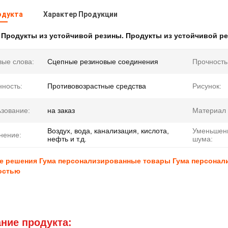
одукта
Характер Продукции
:
Продукты из устойчивой резины. Продукты из устойчивой р
ые слова:
Сцепные резиновые соединения
Прочность
ность:
Противовозрастные средства
Рисунок:
зование:
на заказ
Материал 
Воздух, вода, канализация, кислота,
Уменьшен
нение:
нефть и т.д.
шума:
е решения Гума персонализированные товары Гума персонал
остью
ние продукта: