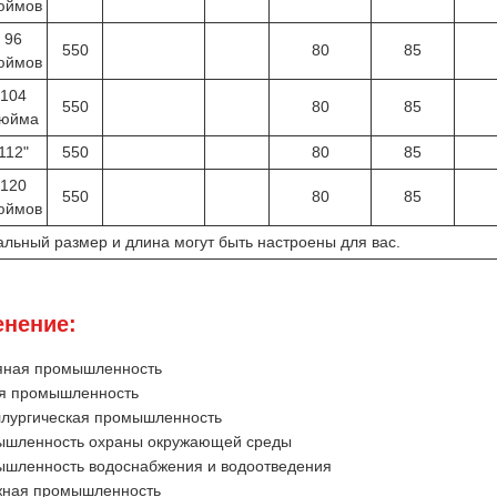
юймов
96
550
80
85
юймов
104
550
80
85
юйма
112"
550
80
85
120
550
80
85
юймов
альный размер и длина могут быть настроены для вас.
нение:
ная промышленность
я промышленность
лургическая промышленность
шленность охраны окружающей среды
шленность водоснабжения и водоотведения
ная промышленность