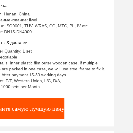
изированные продукты с отличной
кта
ностью
in: Henan, China
аименование: liwei
: ISO9001, TUV, WRAS, CO, MTC, PL, IV etc
r: DN15-DN4000
ты & доставки
 Quantity: 1 set
egotiable
ils: Inner plastic film,outer wooden case, if multiple
re packed in one case, we will use steel frame to fix it.
: After payment 15-30 working days
: T/T, Western Union, L/C, D/A,
y: 1000 sets per Month
чите самую лучшую цену