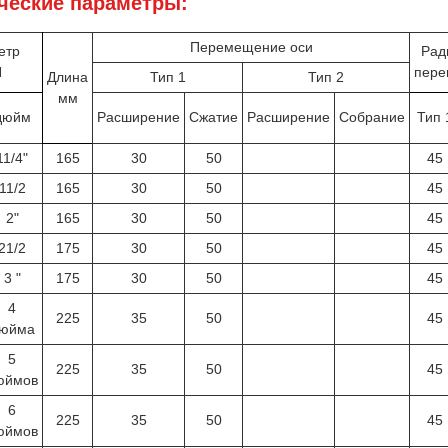
ческие параметры:
Перемещение оси
етр
Рад
N
пер
Длина
Тип 1
Тип 2
мм
дюйм
Расширение
Сжатие
Расширение
Собрание
Тип 
11/4"
165
30
50
45
11/2
165
30
50
45
2"
165
30
50
45
21/2
175
30
50
45
3 "
175
30
50
45
4
225
35
50
45
юйма
5
225
35
50
45
юймов
6
225
35
50
45
юймов