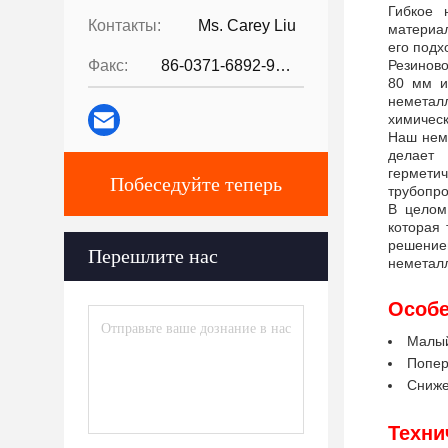
Гибкое 
Контакты:
Ms. Carey Liu
материал
его подх
Факс:
86-0371-6892-9024
Резинов
80 мм и
неметалл
химическ
Наш неме
делает
гермети
Побеседуйте теперь
трубопро
В целом
которая
решение
Перешлите нас
неметалл
Особе
Малый
Попер
Сниже
Техни