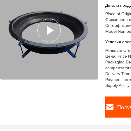
сертифи
Детали проду
Place of Orig
Фирменное н
Сертификация
Model Numbe
Условия опла
Minimum Order
Цена: Price N
Packaging Deta
compensators a
Delivery Time
Payment Term
Supply Abilit
Полу