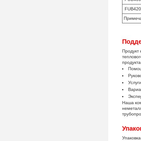
FUB420
Примеча
Подде
Продукт 
тепловог
продукта
Помощ
Руков
Услуг
Вариа
Экспе
Наша ко
неметалл
трубопро
Упако
Упаковка