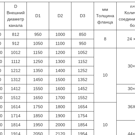
D
n
мм
Внешний
Коли
D1
D2
D3
Толщина
диаметр
соедини
фланца
канала
бо
0
812
950
1000
850
8
24 
0
912
1050
1100
950
0
1012
1150
1200
1052
0
1112
1250
1300
1152
30
0
1212
1350
1400
1252
10
0
1312
1450
1500
1352
0
1412
1550
1600
1452
30
0
1512
1650
1700
1552
0
1614
1750
1800
1654
36
0
1714
1850
1900
1754
0
1814
1950
2000
1854
10
0
1914
2050
2120
1954
44