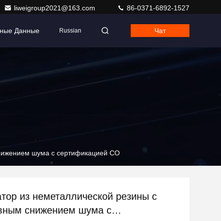
liweigroup2021@163.com
86-0371-6892-1527
тные Данные
Чат
Russian
нижением шума с сертификацией CO
тор из неметаллической резины с
вным снижением шума с