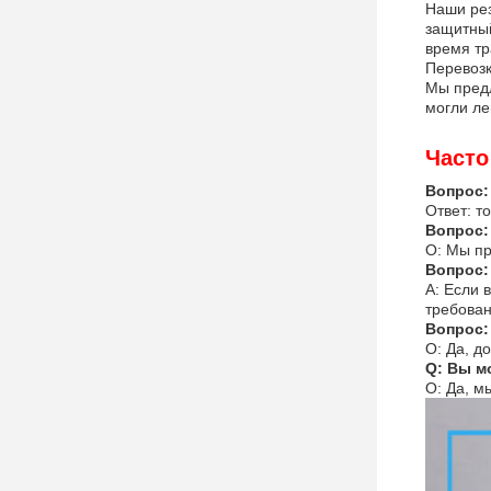
Наши рез
защитный
время тр
Перевозк
Мы предл
могли ле
Часто
Вопрос:
Ответ: т
Вопрос:
О: Мы пр
Вопрос:
A: Если 
требован
Вопрос:
О: Да, д
Q: Вы м
О: Да, м