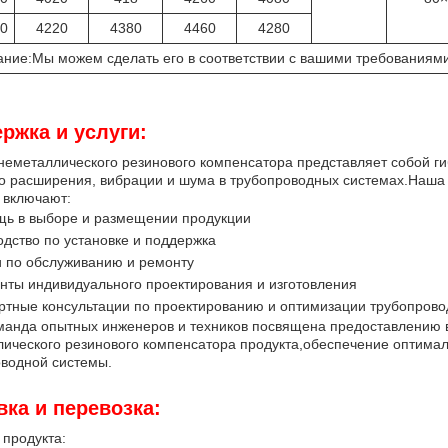
0
4220
4380
4460
4280
ние:Мы можем сделать его в соответствии с вашими требованиями
ржка и услуги:
неметаллического резинового компенсатора представляет собой г
о расширения, вибрации и шума в трубопроводных системах.Наша т
 включают:
ь в выборе и размещении продукции
одство по установке и поддержка
и по обслуживанию и ремонту
нты индивидуального проектирования и изготовления
ртные консультации по проектированию и оптимизации трубопрово
манда опытных инженеров и техников посвящена предоставлению 
ического резинового компенсатора продукта,обеспечение оптимал
водной системы.
вка и перевозка:
 продукта: