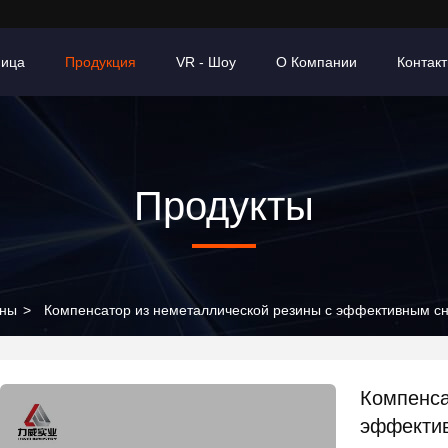
ница
Продукция
VR - Шоу
О Компании
Контак
Продукты
ины
>
Компенсатор из неметаллической резины с эффективным с
Компенса
эффекти