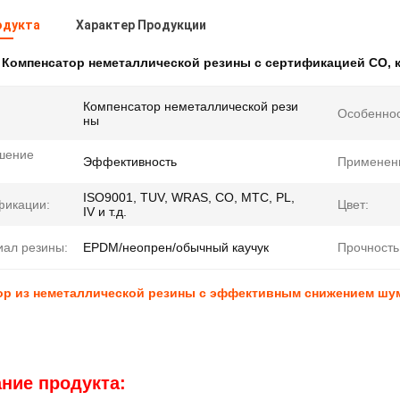
одукта
Характер Продукции
:
Компенсатор неметаллической резины с сертификацией CO
,
Компенсатор неметаллической рези
Особеннос
ны
шение
Эффективность
Применен
ISO9001, TUV, WRAS, CO, MTC, PL,
фикации:
Цвет:
IV и т.д.
ал резины:
EPDM/неопрен/обычный каучук
Прочность
ор из неметаллической резины с эффективным снижением шу
ние продукта: