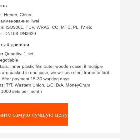
кацией CO
кта
in: Henan, China
аименование: liwei
: ISO9001, TUV, WRAS, CO, MTC, PL, IV etc
r: DN108-DN3620
ты & доставки
 Quantity: 1 set
egotiable
ils: Inner plastic film,outer wooden case, if multiple
re packed in one case, we will use steel frame to fix it.
: After payment 15-30 working days
s: T/T, Western Union, L/C, D/A, MoneyGram
y: 1000 sets per month
чите самую лучшую цену