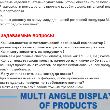
иновые изделия тщательно упакованы, чтобы обеспечить безопасн
 материал и помещается в прочную коробку с дополнительной под
анспортировки.
а:
агаем доставку по всему миру для нашей резиновой продукции.М
гко отследить ваш пакет..
 задаваемые вопросы
 Как называется неметаллический резиновый компенсатор?
орговая марка неметаллического резинового компенсатора - liwei.
 Как я могу заплатить за продукцию?
инимаем различные способы оплаты, такие как T/T, L/C, D/P, Wester
 Как вы можете гарантировать качество или какую-либо гара
возникнут проблемы с качеством во время использования, все прод
иями потребителя.
 Могу ли я посетить ваш завод до заказа?
обро пожаловать на нашу фабрику, чтобы проверить качество.
ожете сделать продукт по требованию клиента?
ы можем сделать его с вашим точным требованием.