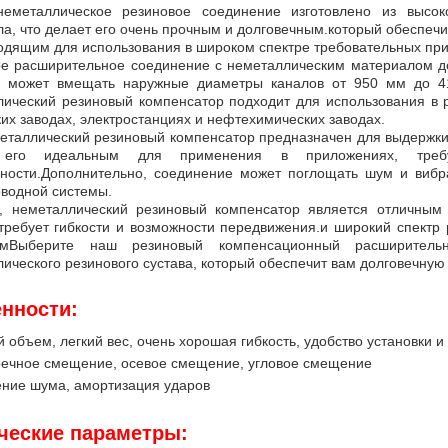
неметаллическое резиновое соединение изготовлено из высоко
а, что делает его очень прочным и долговечным.который обеспечи
одящим для использования в широком спектре требовательных пр
ое расширительное соединение с неметаллическим материалом д
 может вмещать наружные диаметры каналов от 950 мм до 4
ический резиновый компенсатор подходит для использования в р
их заводах, электростанциях и нефтехимических заводах.
таллический резиновый компенсатор предназначен для выдержки 
 его идеальным для применения в приложениях, требу
чности.Дополнительно, соединение может поглощать шум и вибр
водной системы.
, неметаллический резиновый компенсатор является отличным
 требует гибкости и возможности передвижения.и широкий спект
мВыберите наш резиновый компенсационный расширительны
ического резинового сустава, который обеспечит вам долговечную
нности:
 объем, легкий вес, очень хорошая гибкость, удобство установки 
ечное смещение, осевое смещение, угловое смещение
ние шума, амортизация ударов
ческие параметры: