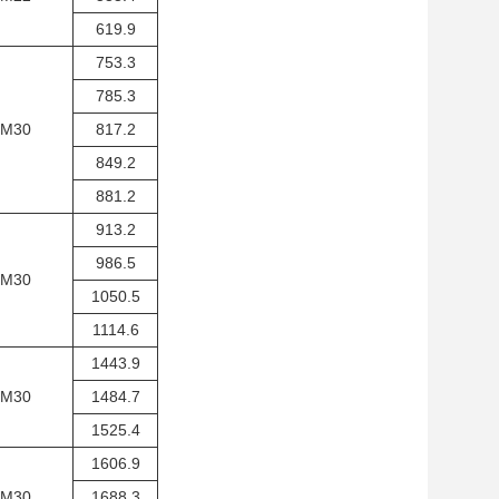
619.9
753.3
785.3
×M30
817.2
849.2
881.2
913.2
986.5
×M30
1050.5
1114.6
1443.9
×M30
1484.7
1525.4
1606.9
×M30
1688.3