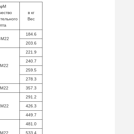
×φM
чество
в кг
тельного
Вес
лта
184.6
×M22
203.6
221.9
240.7
×M22
259.5
278.3
×M22
357.3
291.2
XM22
426.3
449.7
481.0
×M22
533.4