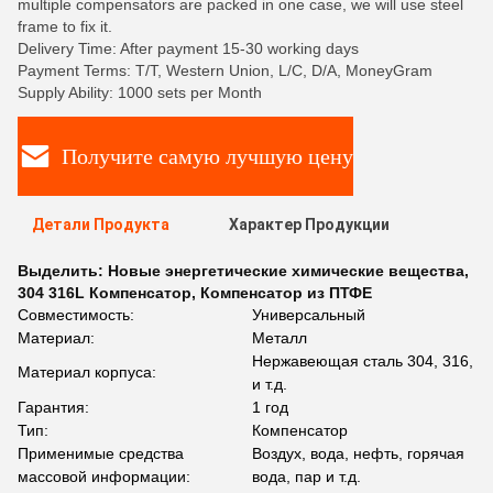
multiple compensators are packed in one case, we will use steel
frame to fix it.
Delivery Time: After payment 15-30 working days
Payment Terms: T/T, Western Union, L/C, D/A, MoneyGram
Supply Ability: 1000 sets per Month
Получите самую лучшую цену
Детали Продукта
Характер Продукции
Выделить:
Новые энергетические химические вещества
,
304 316L Компенсатор
,
Компенсатор из ПТФЕ
Совместимость:
Универсальный
Материал:
Металл
Нержавеющая сталь 304, 316,
Материал корпуса:
и т.д.
Гарантия:
1 год
Тип:
Компенсатор
Применимые средства
Воздух, вода, нефть, горячая
массовой информации:
вода, пар и т.д.