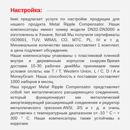
Настройка:
liwei предлагает услуги по настройке продукции для
нашего продукта Metal Ripple Compensator. Наши
компенсаторы имеют номер модели DN32-DN3000 и
изготовлены в Хэнане, Китай.Мы получили сертификаты
ISO9001, TUV, WRAS, CO, MTC, PL, IV и т. д.
Минимальное количество заказа составляет 1 комплект,
а цена подлежит обсуждению.
Наши компенсаторы упакованы с пластиковой пленкой
внутри и деревянным корпусом снаружи.Время
доставки 15-30 рабочих днейМы принимаем такие
условия оплаты, как T / T, Western Union, L / C, D / A и
MoneyGram. Наша способность к поставкам составляет
1000 наборов в месяц.
Наш продукт Metal Ripple Compensator представляет
собой тип металлического расширяющего соединения,
который функционирует как металлический
амортизирующий расширяющий соединение и редуктор
металлического трясения.ANSI, JIS и т. д. и очень
долговечен с температурным диапазоном от -10 ° C ~ +
300 ° C. Наши компенсаторы также устойчивы к
коррозии.