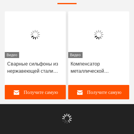
Видео
Видео
Сварные сильфоны из
Компенсатор
нержавеющей стали
металлической
DIN, спроектированные
риппеляции для воды с
для работы в условиях
высокой долговечностью
Получите самую
Получите самую
высоких температур и
в диапазоне температур
давлений,
от -10 до 300 °C
обеспечивающие
лучшую цену
лучшую цену
целостность и
производительность
трубопроводов