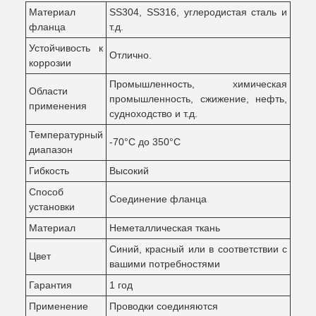
Материал
SS304, SS316, углеродистая сталь и
фланца
т.д.
Устойчивость к
Отлично.
коррозии
Промышленность, химическая
Области
промышленность, сжижение, нефть,
применения
судноходство и т.д.
Температурный
-70°C до 350°C
диапазон
Гибкость
Высокий
Способ
Соединение фланца
установки
Материал
Неметаллическая ткань
Синий, красный или в соответствии с
Цвет
вашими потребностями
Гарантия
1 год
Применение
Проводки соединяются