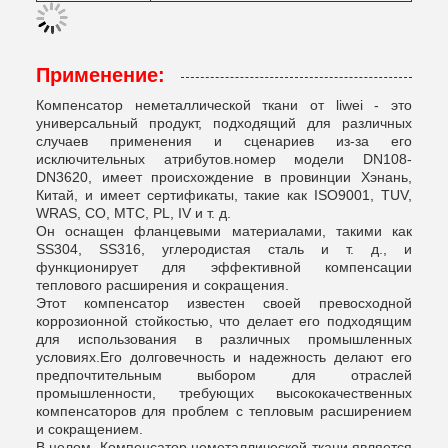
Применение:
Компенсатор неметаллической ткани от liwei - это
универсальный продукт, подходящий для различных
случаев применения и сценариев из-за его
исключительных атрибутов.номер модели DN108-
DN3620, имеет происхождение в провинции Хэнань,
Китай, и имеет сертификаты, такие как ISO9001, TUV,
WRAS, CO, MTC, PL, IV и т. д.
Он оснащен фланцевыми материалами, такими как
SS304, SS316, углеродистая сталь и т. д., и
функционирует для эффективной компенсации
теплового расширения и сокращения.
Этот компенсатор известен своей превосходной
коррозионной стойкостью, что делает его подходящим
для использования в различных промышленных
условиях.Его долговечность и надежность делают его
предпочтительным выбором для отраслей
промышленности, требующих высококачественных
компенсаторов для проблем с тепловым расширением
и сокращением.
В целом, Компенсатор неметаллической ткани является