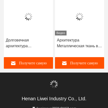
Видео
Долговечная
Архитектура
архитектура
Металлическая ткань в
Компенсатор
судовых приложениях
неметаллической ткани
Неметаллическая ткань
Получите самую
Получите самую
Сопротивление
Долговечная
коррозии Более 10 лет
службы
лучшую цену
лучшую цену
Henan Liwei Industry Co., Ltd.