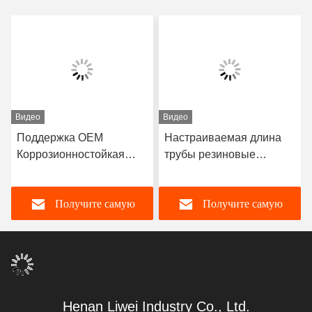
Видео
Видео
Поддержка OEM
Настраиваемая длина
Коррозионностойкая
трубы резиновые
резиновая труба с
облицованные трубы,
прочным натуральным
разработанные с
Получите самую
Получите самую
резиновым неопреном
толщиной облицовки 3-8
EPDM и нитриловым
мм, обеспечивающей
облицовочным
отличную коррозионную
лучшую цену
лучшую цену
материалом для
стойкость
производительности
Henan Liwei Industry Co., Ltd.