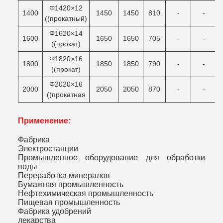
Φ1420×12
1400
1450
1450
810
-
-
((прокатный)
Φ1620×14
1600
1650
1650
705
-
-
((прокат)
Φ1820×16
1800
1850
1850
790
-
-
((прокат)
Φ2020×16
2000
2050
2050
870
-
-
((прокатная
Применение:
Фабрика
Электростанции
Промышленное оборудование для обработки
воды
Переработка минералов
Бумажная промышленность
Нефтехимическая промышленность
Пищевая промышленность
Фабрика удобрений
лекарства