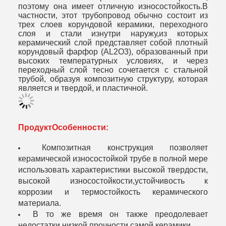
поэтому она имеет отличную износостойкость.В
частности, этот трубопровод обычно состоит из
трех слоев корундовой керамики, переходного
слоя и стали изнутри наружу,из которых
керамический слой представляет собой плотный
корундовый фарфор (AL2O3), образованный при
высоких температурных условиях, и через
переходный слой тесно сочетается с стальной
трубой, образуя композитную структуру, которая
является и твердой, и пластичной.
Продукт
Особенности:
Композитная конструкция позволяет
керамической износостойкой трубе в полной мере
использовать характеристики высокой твердости,
высокой износостойкости,устойчивость к
коррозии и термостойкость керамического
материала.
В то же время он также преодолевает
недостатки низкой прочности самой керамики.