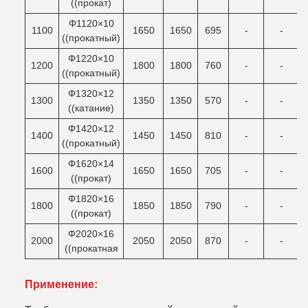
((прокат)
Φ1120×10
1100
1650
1650
695
-
-
((прокатный)
Φ1220×10
1200
1800
1800
760
-
-
((прокатный)
Φ1320×12
1300
1350
1350
570
-
-
((катание)
Φ1420×12
1400
1450
1450
810
-
-
((прокатный)
Φ1620×14
1600
1650
1650
705
-
-
((прокат)
Φ1820×16
1800
1850
1850
790
-
-
((прокат)
Φ2020×16
2000
2050
2050
870
-
-
((прокатная
Применение: