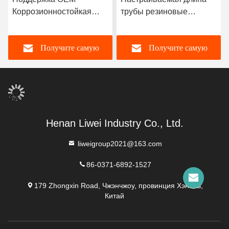
Коррозионностойкая
трубы резиновые
резиновая труба с
облицованные трубы,
прочным натуральным
разработанные с
Получите самую
Получите самую
резиновым неопреном
толщиной облицовки 3-8
EPDM и нитриловым
мм, обеспечивающей
облицовочным
отличную коррозионную
лучшую цену
лучшую цену
материалом для
стойкость
производительности
Henan Liwei Industry Co., Ltd.
liweigroup2021@163.com
86-0371-6892-1527
179 Zhongxin Road, Чжэнчжоу, провинция Хэнань,
Китай