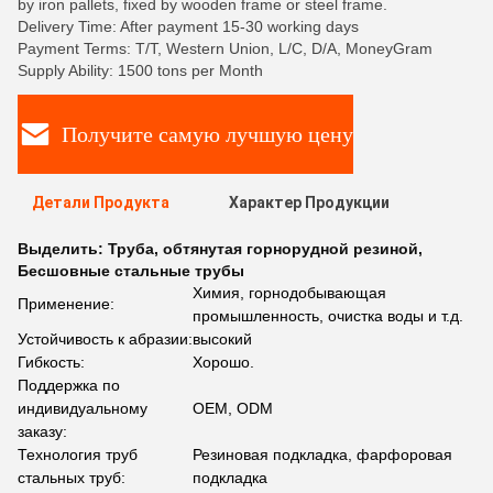
by iron pallets, fixed by wooden frame or steel frame.
Delivery Time: After payment 15-30 working days
Payment Terms: T/T, Western Union, L/C, D/A, MoneyGram
Supply Ability: 1500 tons per Month
Получите самую лучшую цену
Детали Продукта
Характер Продукции
Выделить:
Труба
,
обтянутая горнорудной резиной
,
Бесшовные стальные трубы
Химия, горнодобывающая
Применение:
промышленность, очистка воды и т.д.
Устойчивость к абразии:
высокий
Гибкость:
Хорошо.
Поддержка по
индивидуальному
OEM, ODM
заказу:
Технология труб
Резиновая подкладка, фарфоровая
стальных труб:
подкладка