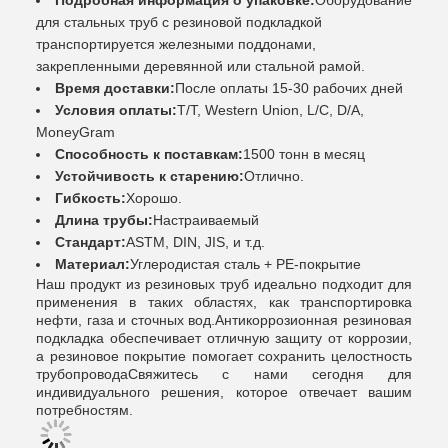
Подробная информация о упаковке:
Оборудование
для стальных труб с резиновой подкладкой
транспортируется железными поддонами,
закрепленными деревянной или стальной рамой.
Время доставки:
После оплаты 15-30 рабочих дней
Условия оплаты:
T/T, Western Union, L/C, D/A,
MoneyGram
Способность к поставкам:
1500 тонн в месяц
Устойчивость к старению:
Отлично.
Гибкость:
Хорошо.
Длина трубы:
Настраиваемый
Стандарт:
ASTM, DIN, JIS, и т.д.
Материал:
Углеродистая сталь + PE-покрытие
Наш продукт из резиновых труб идеально подходит для
применения в таких областях, как транспортировка
нефти, газа и сточных вод.Антикоррозионная резиновая
подкладка обеспечивает отличную защиту от коррозии,
а резиновое покрытие помогает сохранить целостность
трубопроводаСвяжитесь с нами сегодня для
индивидуального решения, которое отвечает вашим
потребностям.