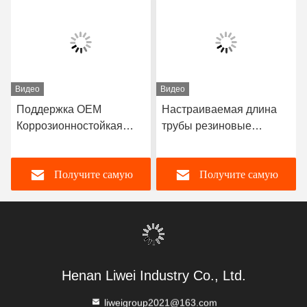
Видео
Видео
Поддержка OEM
Настраиваемая длина
Коррозионностойкая
трубы резиновые
резиновая труба с
облицованные трубы,
прочным натуральным
разработанные с
Получите самую
Получите самую
резиновым неопреном
толщиной облицовки 3-8
EPDM и нитриловым
мм, обеспечивающей
облицовочным
отличную коррозионную
лучшую цену
лучшую цену
материалом для
стойкость
производительности
Henan Liwei Industry Co., Ltd.
liweigroup2021@163.com