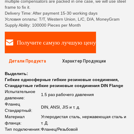
multiple compensators are packed in one case, we will use steel
frame to fix it.
Delivery Time: After payment 15-30 working days
Условия оплаты: T/T, Western Union, L/C, D/A, MoneyGram
Supply Ability: 100000 Pieces per Month
Получите самую лучшую цену
Детали Продукта
Характер Продукции
Выделить:
Гибкие односферные гибкие резиновые соединения
,
Стандартные гибкие резиновые соединения DIN Flange
Испытательное
1.5 раз рабочего давления
давление:
Фланец
DIN, ANSI, JIS и т. д.
Стандартный:
Материал
Углеродистая сталь, нержавеющая сталь и
фланца:
т. Д.
Тип подключения:
Фланец/Резьбовой