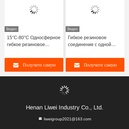
Видео
Видео
15°C-80°C Односферное
Гибкое резиновое
гибкое резиновое
соединение с одной
соединение
сферой, устойчивое к
совместимое с
коррозии, гибкий
Получите самую
Получите самую
воздушными средами,
элемент, подходящий
предлагающее
для динамических
длительный срок службы
трубопроводных систем,
лучшую цену
лучшую цену
и превосходную
требующих компенсации
долговечность
перемещений
Henan Liwei Industry Co., Ltd.
liweigroup2021@163.com